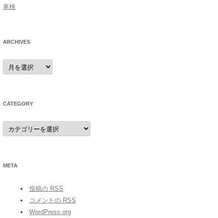
車検
ARCHIVES
archives
CATEGORY
category
META
投稿の
RSS
コメントの
RSS
WordPress.org