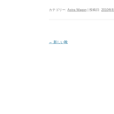
カテゴリー:
Astra Wagon
| 投稿日:
2010年
投
←
新しい靴
稿
ナ
ビ
ゲ
ー
シ
ョ
ン