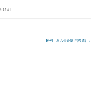
8月14日
|
恒例 夏の長距離行(復路)
→