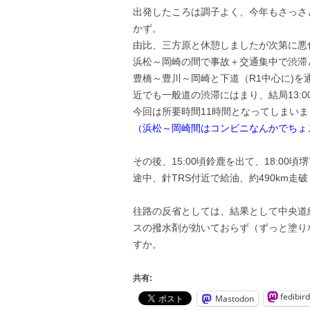
出発したころは調子よく、今年もさっさ
かず。
由比、三方原と休憩しましたが次第に悪
浜松～岡崎の間で事故＋交通集中で渋滞
豊橋～豊川～岡崎と下道（R1中心に)
近でも一般道の渋滞にはまり、結局13:0
今回は所要時間11時間となってしまいま
（浜松～岡崎間はコンビニなんかでちょ
その後、15:00頃鈴鹿を出て、18:00
途中、針TRS付近で給油、約490km走破し
往路の反省としては、結果として中央道
スの撥水剤が効いておらず（ずっと塗り
すか。
共有:
fedibird
Mastodon