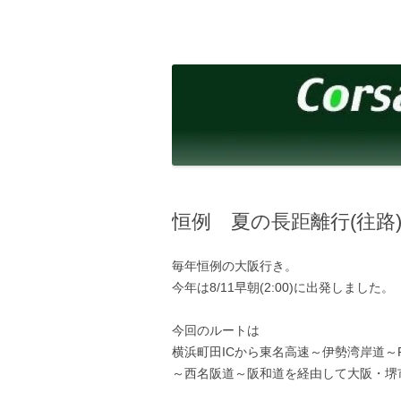
コ
ン
テ
corsalibera.live-on.net
Corsa Libera.
ン
ツ
へ
ス
キ
ッ
プ
恒例 夏の長距離行(往路
毎年恒例の大阪行き。
今年は8/11早朝(2:00)に出発しました。
今回のルートは
横浜町田ICから東名高速～伊勢湾岸道～
～西名阪道～阪和道を経由して大阪・堺