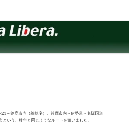
)
R23～鈴鹿市内（義妹宅）、鈴鹿市内～伊勢道～名阪国道
市という、昨年と同じようなルートを狙いました。