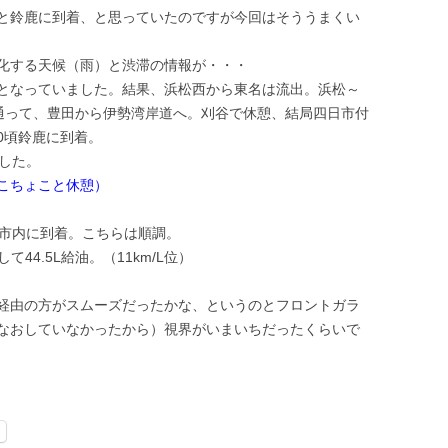
と鈴鹿に到着、と思っていたのですが今回はそううまくい
化する天候（雨）と渋滞の情報が・・・
となっていました。結果、浜松西から東名は流出。浜松～
を通って、豊田から伊勢湾岸道へ。刈谷で休憩、結局四日市付
0頃鈴鹿に到着。
した。
こちょこと休憩）
頃堺市内に到着。こちらは順調。
て44.5L給油。（11km/L位）
経由の方がスムーズだったかな、というのとフロントガラ
なおしていなかったから）視界がいまいちだったくらいで