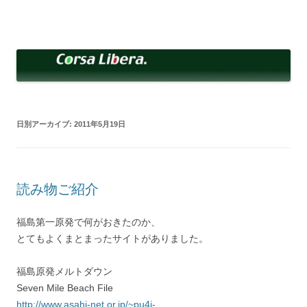
コ
ン
Corsa Libera.
テ
corsalibera.live-on.net
ン
ツ
へ
ス
キ
ッ
プ
日別アーカイブ:
2011年5月19日
読み物ご紹介
福島第一原発で何がおきたのか、
とてもよくまとまったサイトがありました。
福島原発メルトダウン
Seven Mile Beach File
http://www.asahi-net.or.jp/~pu4i-