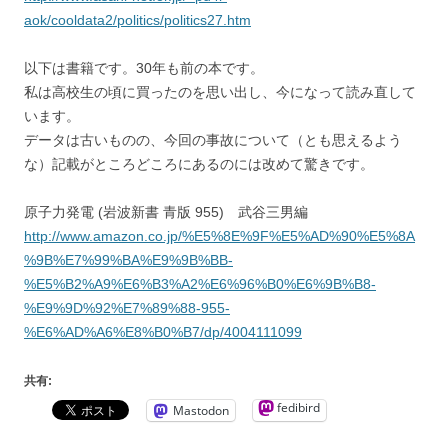
aok/cooldata2/politics/politics27.htm
以下は書籍です。30年も前の本です。
私は高校生の頃に買ったのを思い出し、今になって読み直して
います。
データは古いものの、今回の事故について（とも思えるよう
な）記載がところどころにあるのには改めて驚きです。
原子力発電 (岩波新書 青版 955) 武谷三男編
http://www.amazon.co.jp/%E5%8E%9F%E5%AD%90%E5%8A
%9B%E7%99%BA%E9%9B%BB-
%E5%B2%A9%E6%B3%A2%E6%96%B0%E6%9B%B8-
%E9%9D%92%E7%89%88-955-
%E6%AD%A6%E8%B0%B7/dp/4004111099
共有:
fedibird
Mastodon