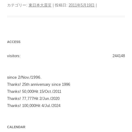
カテゴリー:
東日本大震災
| 投稿日:
2011年5月19日
|
ACCESS
visitors:
244148
since 2/Nov./1996.
Thanks! 25th anniversary since 1996
Thanks! 50,000Hit 15/Oct./2011
Thanks! 77,777Hit 2/Jun./2020
Thanks! 100,000Hit 4/Jul./2024
CALENDAR