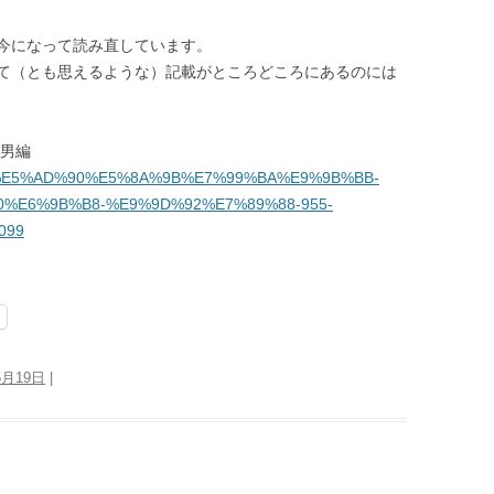
今になって読み直しています。
て（とも思えるような）記載がところどころにあるのには
三男編
E%9F%E5%AD%90%E5%8A%9B%E7%99%BA%E9%9B%BB-
%E6%9B%B8-%E9%9D%92%E7%89%88-955-
099
5月19日
|