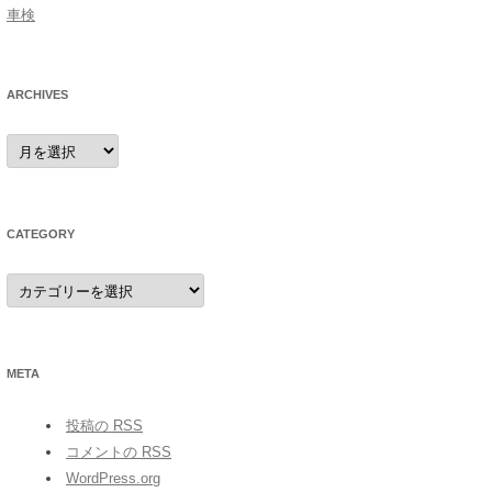
車検
ARCHIVES
archives
CATEGORY
category
META
投稿の
RSS
コメントの
RSS
WordPress.org