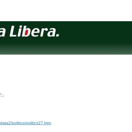
た。
data2/politics/politics27.htm