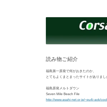
コ
ン
テ
corsalibera.live-on.net
Corsa Libera.
ン
ツ
へ
ス
キ
ッ
プ
読み物ご紹介
福島第一原発で何がおきたのか、
とてもよくまとまったサイトがありまし
福島原発メルトダウン
Seven Mile Beach File
http://www.asahi-net.or.jp/~pu4i-aok/cool