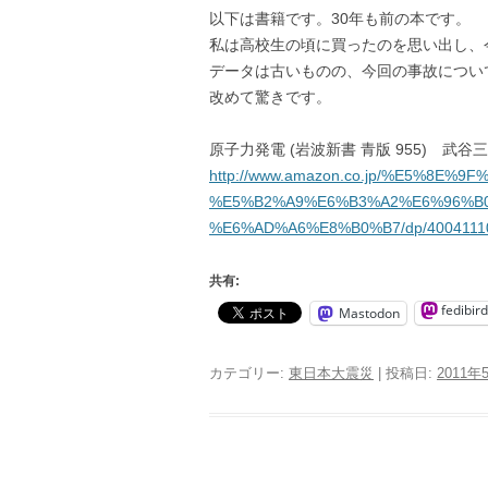
以下は書籍です。30年も前の本です。
私は高校生の頃に買ったのを思い出し、
データは古いものの、今回の事故につい
改めて驚きです。
原子力発電 (岩波新書 青版 955) 武谷
http://www.amazon.co.jp/%E5%8
%E5%B2%A9%E6%B3%A2%E6%96%B0
%E6%AD%A6%E8%B0%B7/dp/4004111
共有:
fedibird
Mastodon
カテゴリー:
東日本大震災
| 投稿日:
2011年