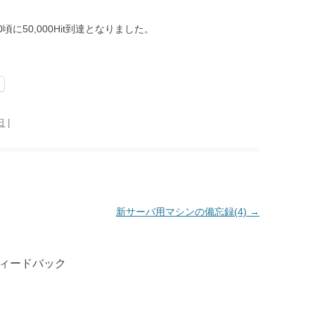
頃に50,000Hit到達となりました。
日
|
新サーバ用マシンの備忘録(4)
→
フィードバック