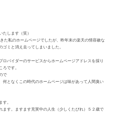
いたします（笑）
eek)と維持してきた私のホームページでしたが、昨年末の楽天の情容赦な
のゴミと消え去ってしまいました。
プロバイダーのサービスからホームページアドレスを採り
ころです。
ので
、何となくこの時代のホームページは味があって人間臭い
ます。
れます。ますます充実中の人生（少しくたびれ）５２歳で