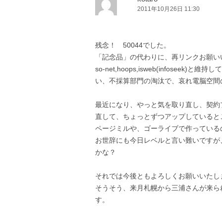
2011年10月26日 11:30
シ
ョ
ン
残念！ 50044でした。
「記念品」の代わりに、再リンクお願い
so-net,hoops,isweb(infos
い、不採算部門の淘汰で、哀れ電脳空間
最近になり、やっと気を取り直し、契約
直して、ちょっとずつアップしていると
ページミルや、ゴーライブで作っている
お世辞にも今日レベルと言い難いですが
かな？
それでは今後ともよろしくお願いいたし
そうそう、来月札幌から三浦さんが来ら
す。