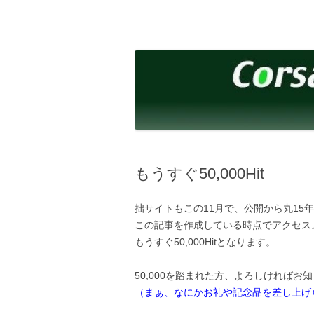
コ
ン
テ
corsalibera.live-on.net
Corsa Libera.
ン
ツ
へ
ス
キ
ッ
プ
もうすぐ50,000Hit
拙サイトもこの11月で、公開から丸15
この記事を作成している時点でアクセスカウ
もうすぐ50,000Hitとなります。
50,000を踏まれた方、よろしければお
（まぁ、なにかお礼や記念品を差し上げ