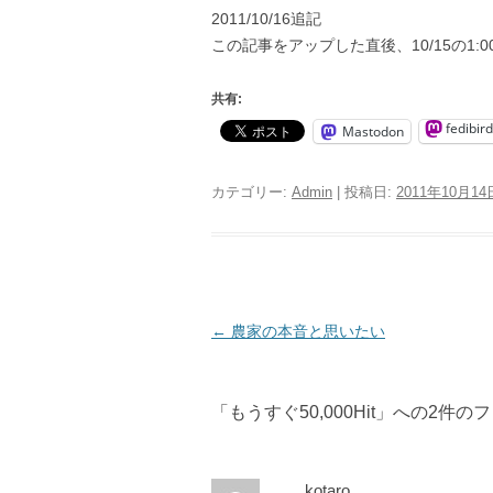
2011/10/16追記
この記事をアップした直後、10/15の1:00
共有:
fedibird
Mastodon
カテゴリー:
Admin
| 投稿日:
2011年10月14
投
←
農家の本音と思いたい
稿
ナ
「
もうすぐ50,000Hit
」への2件の
ビ
ゲ
ー
kotaro