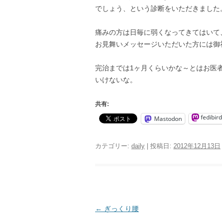
でしょう、という診断をいただきました
痛みの方は日毎に弱くなってきてはいて
お見舞いメッセージいただいた方には御
完治までは1ヶ月くらいかな～とはお医
いけないな。
共有:
fedibird
Mastodon
カテゴリー:
daily
| 投稿日:
2012年12月13日
投
←
ぎっくり腰