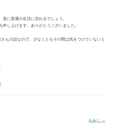
。
、直に普通の生活に戻れるでしょう。
礼申し上げます。ありがとうございました。
者さんの話なので、少なくともその間は気をつけていないと
|
もみじ
→