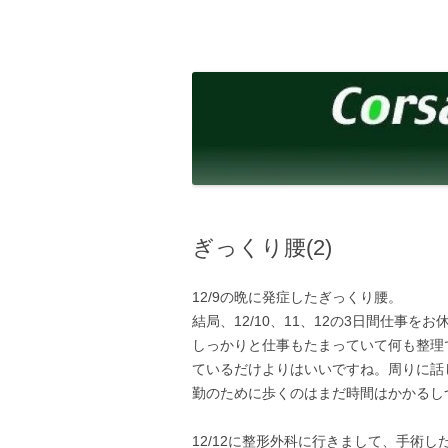
コ
ン
テ
corsalibera.live-on.net
Corsa Libera.
ン
ツ
へ
ス
キ
ッ
プ
ぎっくり腰(2)
12/9の晩に発症したぎっくり腰。
結局、12/10、11、12の3日間仕事
しっかりと仕事もたまっていて何も整理
ているだけよりはいいですね。周りに話
勤のために歩くのはまだ時間はかかるし
12/12に整形外科に行きまして、手術