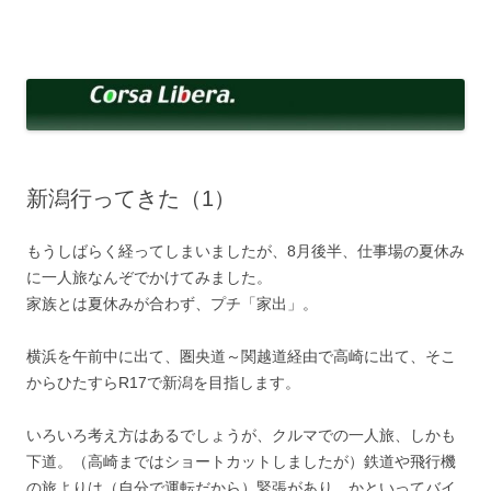
コ
ン
Corsa Libera.
テ
corsalibera.live-on.net
ン
ツ
へ
ス
キ
ッ
プ
新潟行ってきた（1）
もうしばらく経ってしまいましたが、8月後半、仕事場の夏休み
に一人旅なんぞでかけてみました。
家族とは夏休みが合わず、プチ「家出」。
横浜を午前中に出て、圏央道～関越道経由で高崎に出て、そこ
からひたすらR17で新潟を目指します。
いろいろ考え方はあるでしょうが、クルマでの一人旅、しかも
下道。（高崎まではショートカットしましたが）鉄道や飛行機
の旅よりは（自分で運転だから）緊張があり、かといってバイ