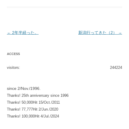
投
←
2年半経った。
新潟行ってきた（2）
→
稿
ナ
ACCESS
ビ
ゲ
visitors:
244224
ー
シ
since 2/Nov./1996.
ョ
Thanks! 25th anniversary since 1996
ン
Thanks! 50,000Hit 15/Oct./2011
Thanks! 77,777Hit 2/Jun./2020
Thanks! 100,000Hit 4/Jul./2024