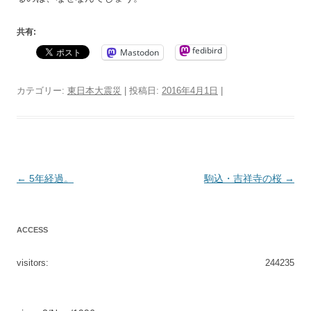
共有:
fedibird
Mastodon
カテゴリー:
東日本大震災
| 投稿日:
2016年4月1日
|
投
←
5年経過。
駒込・吉祥寺の桜
→
稿
ナ
ACCESS
ビ
ゲ
visitors:
244235
ー
シ