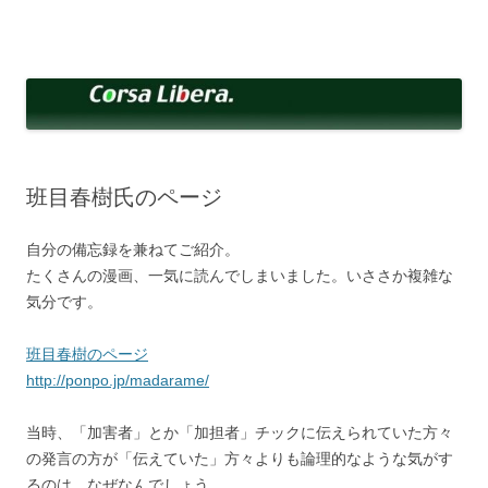
コ
ン
Corsa Libera.
テ
corsalibera.live-on.net
ン
ツ
へ
ス
キ
ッ
プ
班目春樹氏のページ
自分の備忘録を兼ねてご紹介。
たくさんの漫画、一気に読んでしまいました。いささか複雑な
気分です。
班目春樹のページ
http://ponpo.jp/madarame/
当時、「加害者」とか「加担者」チックに伝えられていた方々
の発言の方が「伝えていた」方々よりも論理的なような気がす
るのは、なぜなんでしょう。