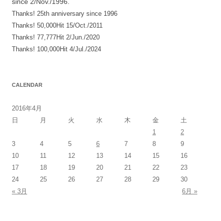
since 2/Nov./1996.
ョ
Thanks! 25th anniversary since 1996
ン
Thanks! 50,000Hit 15/Oct./2011
Thanks! 77,777Hit 2/Jun./2020
Thanks! 100,000Hit 4/Jul./2024
CALENDAR
2016年4月
日
月
火
水
木
金
土
1
2
3
4
5
6
7
8
9
10
11
12
13
14
15
16
17
18
19
20
21
22
23
24
25
26
27
28
29
30
« 3月
6月 »