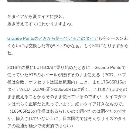
冬タイアから夏タイアに換装。
履き替えてすぐにわかりますよね。
Grande Puntoのときから使っているこのタイア
も今シーズン末
くらいには交換した方がいいのかなぁ。もう5年になりますから
ね。
2016年の夏にLUTECIAに乗り始めたときに、Grande Puntoで
使っていたATSのホイールがほぼそのまま使える（PCD、ハブ
径は合致、オフセットは誤差範囲内）こと、また175/65R15の
タイアがLUTECIA純正の185/60R15に近く、これまたほぼその
まま使えることからそのまま使っているのですが、サイズダウ
ンは恐らく正解だと思っています。細いタイア好きなもので。
（165/65R15の仕様はあるらしいので調べたのは調べたのです
が、輸入されていない上に、日本国内ではそんなサイズのタイ
アの流通が極少で現実的ではない）