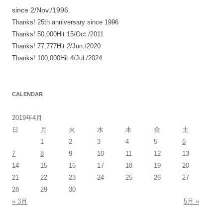
since 2/Nov./1996.
ョ
Thanks! 25th anniversary since 1996
ン
Thanks! 50,000Hit 15/Oct./2011
Thanks! 77,777Hit 2/Jun./2020
Thanks! 100,000Hit 4/Jul./2024
CALENDAR
2019年4月
日
月
火
水
木
金
土
1
2
3
4
5
6
7
8
9
10
11
12
13
14
15
16
17
18
19
20
21
22
23
24
25
26
27
28
29
30
« 3月
5月 »