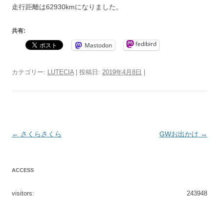
走行距離は62930kmになりました。
共有:
fedibird
Mastodon
カテゴリー:
LUTECIA
| 投稿日:
2019年4月8日
|
投
←
さくらさくら
GWお出かけ
→
稿
ナ
ACCESS
ビ
ゲ
visitors:
243948
ー
シ