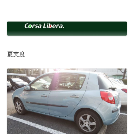
コ
ン
Corsa Libera.
テ
corsalibera.live-on.net
ン
ツ
へ
ス
キ
ッ
プ
夏支度