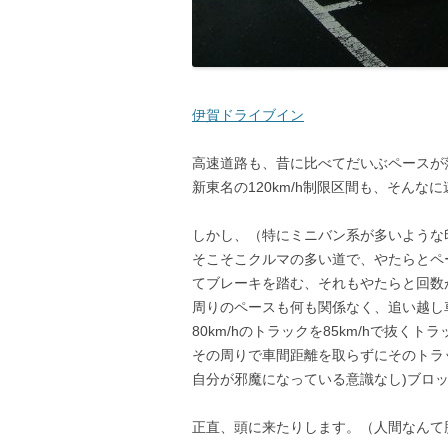
伊賀ドライブイン
高速道路も、昔に比べてだいぶペースが
新東名の120km/h制限区間も、そん
しかし、（特にミニバン系が多いような
そこそこクルマの多い道で、やたらとペ
てブレーキを踏む、それもやたらと回数
周りのペースも何も関係なく、追い越し
80km/hのトラックを85km/hで抜くト
その周りで車間距離を取らずにそのトラ
自分が邪魔になっている意識なし)ブロ
正直、頭に来たりします。（人間なんて