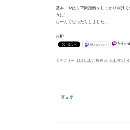
基本、やはり車間距離をしっかり開けて
うに）
なーんて思ったりしました。
共有:
fedibird
Mastodon
カテゴリー:
LUTECIA
| 投稿日:
2019年5月
投
←
夏支度
稿
ナ
ビ
ゲ