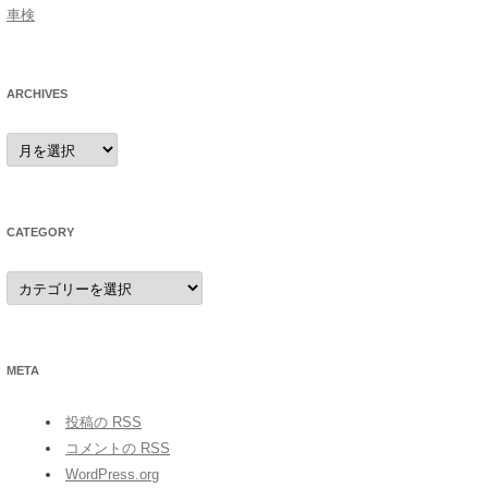
車検
ARCHIVES
archives
CATEGORY
category
META
投稿の
RSS
コメントの
RSS
WordPress.org