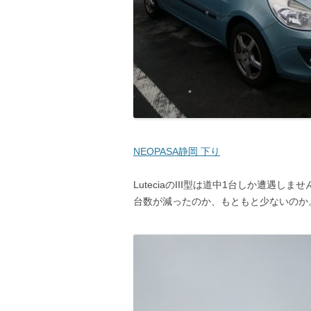
NEOPASA静岡 下り
LuteciaのIII型は道中1台しか遭遇しま
台数が減ったのか、もともと少ないのか