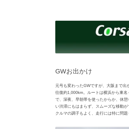
コ
ン
テ
corsalibera.live-on.net
Corsa Libera.
ン
ツ
へ
ス
キ
ッ
プ
GWお出かけ
元号も変わったGWですが、大阪まで出
往復約1,000km。ルートは横浜から
で、深夜、早朝帯を使ったからか、休憩
い渋滞にもはまらず、スムーズな移動が
クルマの調子もよく、走行には特に問題