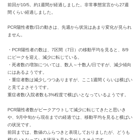
前回が10/5。約1週間が経過しました。非常事態宣言から27週
間くらい経過しました。
PCR陽性者数/日の動きは、先週から状況はあまり変化が見られ
ません。
・PCR陽性者の数は、7区間（7日）の移動平均を見ると、8/9
にピークを迎え、減少に転じている。
・死者数の増加については、数人～十数人/日ですが、減少傾向
にはあるようです。
・重症者数は減少しつつありますが、ここ1週間くらいは横ばい
と見てよさそうです。
重症者数/入院者数も3%程度で横ばいとなっているようです。
PCR陽性者数がピークアウトして減少に転じてきたと思いき
や、9月中旬から現在までの経過では、移動平均を見ると横ばい
の状況です。
前回までは、数値のふらつきと表現しておりましたが、どうも
横ばいとなっている状況と見た方がよさそうです。