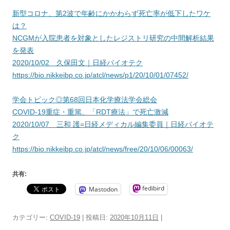
新型コロナ、第2波で年齢にかかわらず死亡率が低下したワケ
は？
NCGMが入院患者を対象としたレジストリ研究の中間解析結果
を発表
2020/10/02 久保田文｜日経バイオテク
https://bio.nikkeibp.co.jp/atcl/news/p1/20/10/01/07452/
学会トピック◎第68回日本化学療法学会総会
COVID-19重症・重篤、「RDT療法」で死亡激減
2020/10/07 三和 護=日経メディカル編集委員｜日経バイオテ
ク
https://bio.nikkeibp.co.jp/atcl/news/free/20/10/06/00063/
共有:
fedibird
Mastodon
カテゴリー:
COVID-19
| 投稿日:
2020年10月11日
|