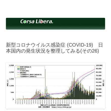
コ
ン
Corsa Libera.
テ
corsalibera.live-on.net
ン
ツ
へ
ス
キ
ッ
プ
新型コロナウイルス感染症 (COVID-19) 日
本国内の発生状況を整理してみる(その26)