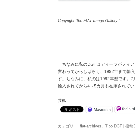
Copyright “the FIAT Image Gallery.”
ちなみに私のDGTはディーラがフィア
変わってからしばらく、1992年まで輸
す。ちなみに、私のは1992年型です。
輸入されてから4～5カ月も在庫されて
共有:
fedibird
Mastodon
カテゴリー:
fiat-archives
、
Tipo DGT
| 投稿