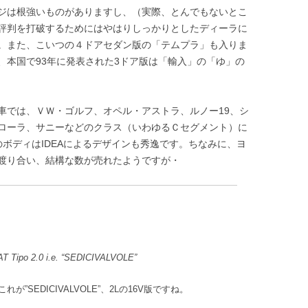
ジは根強いものがありますし、（実際、とんでもないとこ
評判を打破するためにはやはりしっかりとしたディーラに
。また、こいつの４ドアセダン版の「テムプラ」も入りま
、本国で93年に発表された3ドア版は「輸入」の「ゆ」の
では、ＶＷ・ゴルフ、オペル・アストラ、ルノー19、シ
ローラ、サニーなどのクラス（いわゆるＣセグメント）に
のボディはIDEAによるデザインも秀逸です。ちなみに、ヨ
渡り合い、結構な数が売れたようですが・
AT Tipo 2.0 i.e. “SEDICIVALVOLE”
これが”SEDICIVALVOLE”、2Lの16V版ですね。