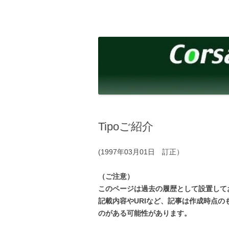
コ
ン
テ
corsalibera.live-on.net
Corsa Libera.
ン
ツ
へ
ス
キ
ッ
プ
Tipoご紹介
(1997年03月01日 訂正）
（ご注意）
このページは過去の履歴として設置して
記載内容やURIなど、記事は作成時点
のがある可能性があります。