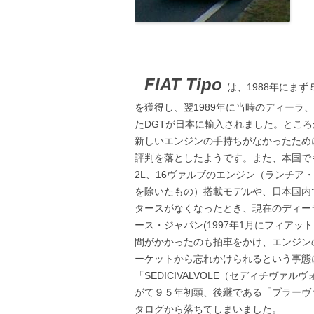
FIAT Tipo
は、1988年にま
を獲得し、翌1989年に当時のディーラ
たDGTが日本に輸入されました。ところ
新しいエンジンの手持ちがなかったため
評判を落としたようです。また、本国で
2L、16ヴァルブのエンジン（ランチ
を除いたもの）搭載モデルや、日本国内
タースがなくなったとき、現在のディー
ース・ジャパン(1997年1月にフィア
間がかかったのも拍車をかけ、エンジンの
ーケットから忘れかけられるという事態
「SEDICIVALVOLE（セディチヴァ
がて９５年初頭、後継である「ブラーヴ
タログから落ちてしまいました。