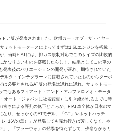
ず５ドア版が発表されました。欧州カー・オブ・ザ・イヤー
、サミットモータースによってまずは1.6Lエンジンを搭載し
が、当時FIATには、排ガス規制対応でこのサイズの比較的
にかなり古いものを搭載したらしく、結果としてこの車の
も発表後のバリエーションの開発が遅れ、期待されていた
ア・デルタ・インテグラーレに搭載されていたものからターボ
では必要とされるAT版の登場は遅れに遅れ、サミットモー
ラでもあるフィアット・アンド・アルファロメオ・モータ
ット・オート・ジャパンに社名変更）に引き継がれるまでに時
古さによる評判の低下どころか、FIAT車全体が日本のマ
になり、せっかくのATモデル、「GT」やホットハッチ、
ルヴォレ･16Vの意）」が登場しても売れ行きは芳しくなく、や
ァ」、「ブラーヴォ」の登場を待たずして、残念ながらカ