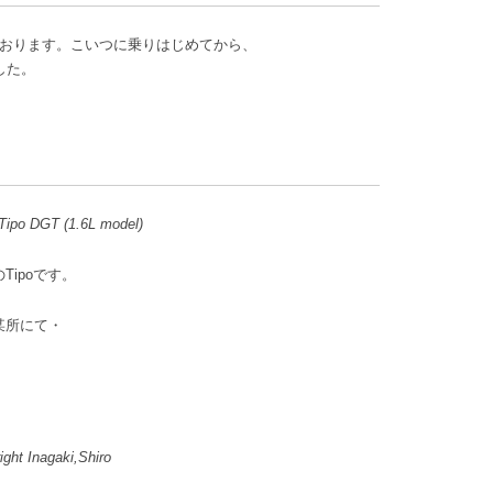
に乗っております。こいつに乗りはじめてから、
した。
Tipo DGT (1.6L model)
Tipoです。
某所にて・
ight Inagaki,Shiro