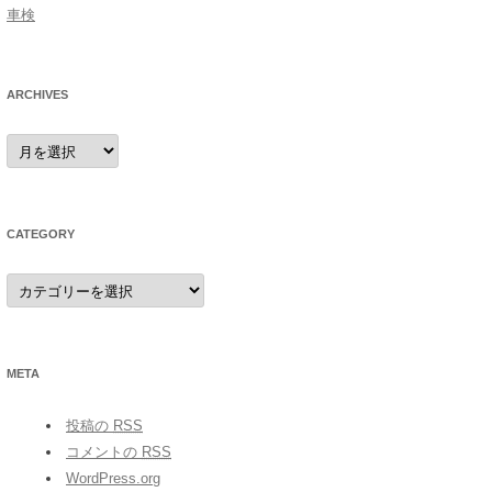
車検
ARCHIVES
archives
CATEGORY
category
META
投稿の
RSS
コメントの
RSS
WordPress.org