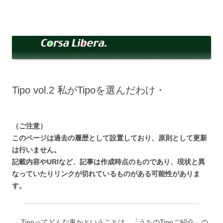
コ
ン
Corsa Libera.
テ
corsalibera.live-on.net
ン
ツ
へ
ス
キ
ッ
プ
Tipo vol.2 私がTipoを選んだわけ・
（ご注意）
このページは過去の履歴として設置しており、原則として更新
は行いません。
記載内容やURIなど、記事は作成時点のものであり、現状と異
なっていたりリンクが切れているものがある可能性がありま
す。
Tipoってどんな車かということは、「うちのTipoご紹介」の