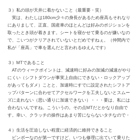
３）私の頭が天井に着かないこと（最重要・笑）
実は、わたしは180cm少々の身長があるため座高もそれなり
にありまして、正直、国産車のほとんどは好みのポジションを
取ったとき頭が着きます。シートを寝かせて乗るのが嫌いなの
で、こいつがクリアされていないとだめですねぇ。（仲間内で
私が「座高」で車を選んだと言われるゆえんです）
３）MTであること
ATのウィークポイントは、減速時に好みの加減の減速がやり
にくい（シフトダウンが事実上自由にできない・ロックアップ
があってもダメ）ことと、加速時にすでに設定されたシフトア
ップパターンに合わせてアクセルワークを工夫しないとスムー
ズに走れない（思い通りに加速できない）・・・要は、私には
合わないんですね。こういうの。その点MTだとかなり自由で
す。幸い、クラッチの操作はあまり苦にならないタチなので・
４）生活を圧迫しない程度に経済的に維持できること
ビンボーなのが第一ですけど、いつも修理に出ていて乗りた