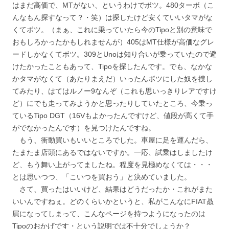
はまだ高価で、MTがない、というわけでボツ。480ターボ（こ
んなもん探すなって？・笑）は探したけど安くていいタマがな
くてボツ。（まぁ、これに乗っていたら今のTipoと別の意味で
おもしろかったかもしれませんが）405はMT仕様が高価なグレ
ードしかなくてボツ。309とUnoは知り合いが乗っていたので避
けたかったこともあって、Tipoを探したんです。でも、なかな
かタマがなくて（あたりまえだ）いったんボツにした奴を捜し
てみたり、はてはルノー9なんぞ（これも思いっきりレアですけ
ど）にでも走ってみようかと思ったりしていたところ、今乗っ
ているTipo DGT（16Vもよかったんですけど、値段が高くて手
がでなかったんです）を見つけたんですね。
もう、衝動買いもいいところでした。車屋に足を運んだら、
たまたま店頭にあるではないですか。一応、試乗はしましたけ
ど、もう舞い上がってましたね。程度を見極めなくては・・・
とは思いつつ、「こいつを買おう」と決めていました。
さて、買ったはいいけど、結果はどうだったか・これがまた
いいんですねぇ。どのくらいかというと、私がこんなにFIAT贔
屓になってしまって、こんなページを持つようになったのは
Tipoのおかげです・という説明では不十分でしょうか？