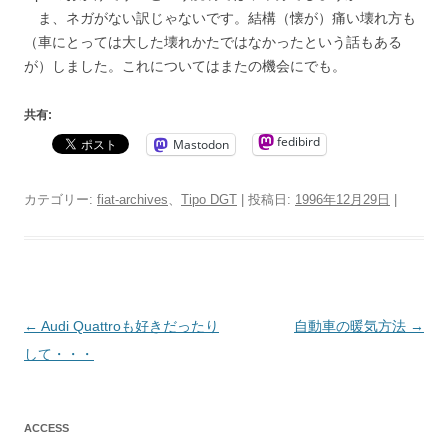
ま、ネガがない訳じゃないです。結構（懐が）痛い壊れ方も
（車にとっては大した壊れかたではなかったという話もある
が）しました。これについてはまたの機会にでも。
共有:
fedibird
Mastodon
カテゴリー:
fiat-archives
、
Tipo DGT
| 投稿日:
1996年12月29日
|
投
←
Audi Quattroも好きだったり
自動車の暖気方法
→
稿
して・・・
ナ
ビ
ACCESS
ゲ