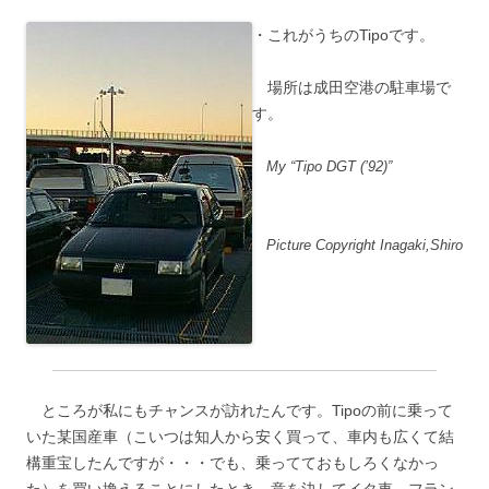
・これがうちのTipoです。
場所は成田空港の駐車場で
す。
My “Tipo DGT (’92)”
Picture Copyright Inagaki,Shiro
ところが私にもチャンスが訪れたんです。Tipoの前に乗って
いた某国産車（こいつは知人から安く買って、車内も広くて結
構重宝したんですが・・・でも、乗ってておもしろくなかっ
た）を買い換えることにしたとき、意を決してイタ車、フラン