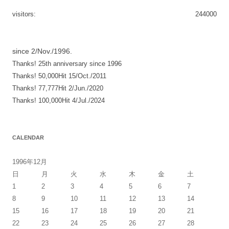
ー
visitors:
244000
シ
ョ
since 2/Nov./1996.
ン
Thanks! 25th anniversary since 1996
Thanks! 50,000Hit 15/Oct./2011
Thanks! 77,777Hit 2/Jun./2020
Thanks! 100,000Hit 4/Jul./2024
CALENDAR
1996年12月
日
月
火
水
木
金
土
1
2
3
4
5
6
7
8
9
10
11
12
13
14
15
16
17
18
19
20
21
22
23
24
25
26
27
28