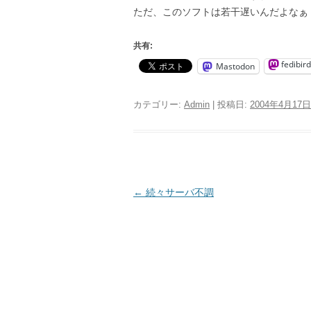
ただ、このソフトは若干遅いんだよなぁ
共有:
fedibird
Mastodon
カテゴリー:
Admin
| 投稿日:
2004年4月17日
投
←
続々サーバ不調
稿
ナ
ビ
ゲ
ー
シ