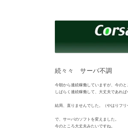
コ
ン
テ
corsalibera.live-on.net
Corsa Libera.
ン
ツ
へ
ス
キ
ッ
プ
続々々 サーバ不調
今朝から連続稼働していますが、今のと
しばらく連続稼働して、大丈夫であれば
結局、直りませんでした。（やはりフリ
で、サーバのソフトを変えました。
今のところ大丈夫みたいですね。