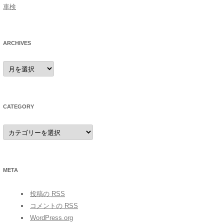
車検
ARCHIVES
archives
CATEGORY
category
META
投稿の
RSS
コメントの
RSS
WordPress.org