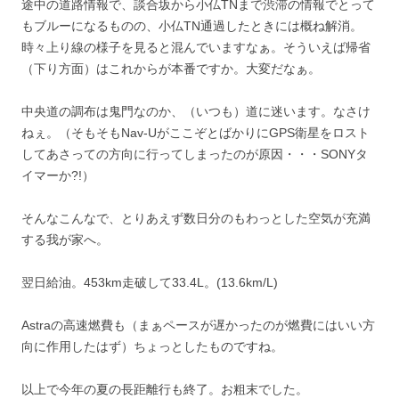
途中の道路情報で、談合坂から小仏TNまで渋滞の情報でとって
もブルーになるものの、小仏TN通過したときには概ね解消。
時々上り線の様子を見ると混んでいますなぁ。そういえば帰省
（下り方面）はこれからが本番ですか。大変だなぁ。
中央道の調布は鬼門なのか、（いつも）道に迷います。なさけ
ねぇ。（そもそもNav-UがここぞとばかりにGPS衛星をロスト
してあさっての方向に行ってしまったのが原因・・・SONYタ
イマーか?!）
そんなこんなで、とりあえず数日分のもわっとした空気が充満
する我が家へ。
翌日給油。453km走破して33.4L。(13.6km/L)
Astraの高速燃費も（まぁペースが遅かったのが燃費にはいい方
向に作用したはず）ちょっとしたものですね。
以上で今年の夏の長距離行も終了。お粗末でした。