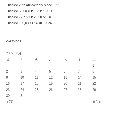
Thanks! 25th anniversary since 1996
ン
Thanks! 50,000Hit 15/Oct./2011
Thanks! 77,777Hit 2/Jun./2020
Thanks! 100,000Hit 4/Jul./2024
CALENDAR
2009年8月
日
月
火
水
木
金
土
1
2
3
4
5
6
7
8
9
10
11
12
13
14
15
16
17
18
19
20
21
22
23
24
25
26
27
28
29
30
31
« 7月
9月 »