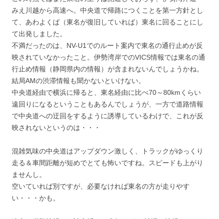
みえ川越から高速へ。中央道で帰路につくことを第一方針とし
て、あわよくば（東名が復旧していれば）東名に回ることにし
て出発しました。
不満だったのは、NV-U1でのルート案内で東名の通行止めが反
映されていなかったこと。伊勢湾岸でのVICS情報では東名の通
行止め情報（静岡県内の情報）が含まれないんでしょうかね。
結局AMの渋滞情報も聞かないといけない。
中央道経由で横浜に帰ると、東名経由に比べ70～80kmくらい
遠回りになるということもあるんでしょうが、一方で道路情報
で中央道への迂回をするように誘導しているわけで、これが反
映されないというのは・・・
混雑気味の中央道はアップダウン激しく、トラックがゆっくり
走る＆車間距離が短めでとても怖いですね。スピードも上がり
ませんし。
空いていれば別ですが、必要なければ東名の方が走りやす
い・・・かも。