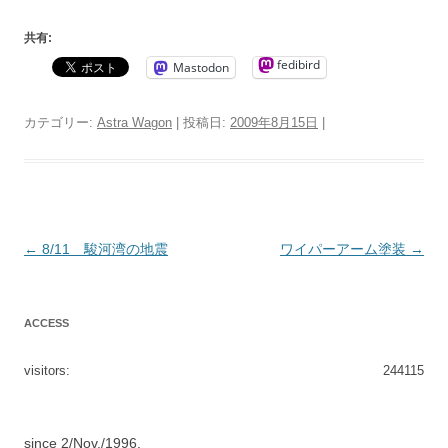
共有:
fedibird
Mastodon
カテゴリー:
Astra Wagon
| 投稿日:
2009年8月15日
|
投
←
8/11 駿河湾の地震
ワイパーアーム塗装
→
稿
ナ
ACCESS
ビ
ゲ
visitors:
244115
ー
シ
since 2/Nov./1996.
ョ