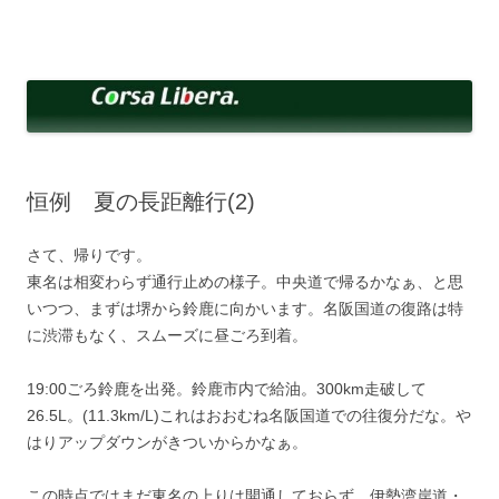
コ
ン
Corsa Libera.
テ
corsalibera.live-on.net
ン
ツ
へ
ス
キ
ッ
プ
恒例 夏の長距離行(2)
さて、帰りです。
東名は相変わらず通行止めの様子。中央道で帰るかなぁ、と思
いつつ、まずは堺から鈴鹿に向かいます。名阪国道の復路は特
に渋滞もなく、スムーズに昼ごろ到着。
19:00ごろ鈴鹿を出発。鈴鹿市内で給油。300km走破して
26.5L。(11.3km/L)これはおおむね名阪国道での往復分だな。や
はりアップダウンがきついからかなぁ。
この時点ではまだ東名の上りは開通しておらず、伊勢湾岸道・