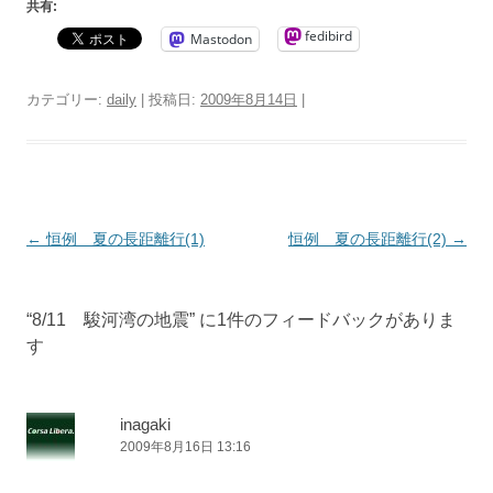
共有:
fedibird
Mastodon
カテゴリー:
daily
| 投稿日:
2009年8月14日
|
投
←
恒例 夏の長距離行(1)
恒例 夏の長距離行(2)
→
稿
ナ
“
8/11 駿河湾の地震
” に1件のフィードバックがありま
ビ
す
ゲ
ー
シ
inagaki
2009年8月16日 13:16
ョ
ン