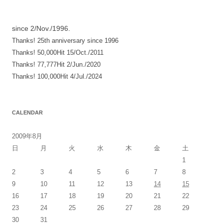
since 2/Nov./1996.
Thanks! 25th anniversary since 1996
Thanks! 50,000Hit 15/Oct./2011
Thanks! 77,777Hit 2/Jun./2020
Thanks! 100,000Hit 4/Jul./2024
CALENDAR
2009年8月
日
月
火
水
木
金
土
1
2
3
4
5
6
7
8
9
10
11
12
13
14
15
16
17
18
19
20
21
22
23
24
25
26
27
28
29
30
31