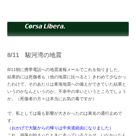
コ
ン
Corsa Libera.
テ
corsalibera.live-on.net
ン
ツ
へ
ス
キ
ッ
プ
8/11 駿河湾の地震
8/11朝に携帯電話への地震速報メールでこれを知りました。
結果的には死傷者も（他の地震に比べると）きわめて少なかっ
たわけで、そのあたりは東海地震への備えができていた結果と
いうのかなんというのか。不幸中の幸いというところでしょう
か。（死傷者の方々は本当にお気の毒ですが）
で、私としては最も影響が大きかったのは東名の通行止めで
す。
（おかげで大阪からの帰りは中央道経由になりました）
これ、崩落が始まったときに走っているクルマ、いなかったん