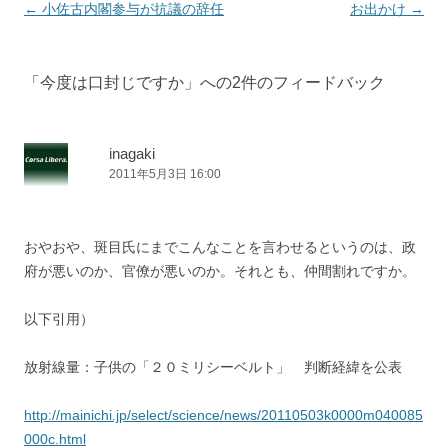
投
←
小佐古内閣参与が抗議の辞任
お出かけ
→
稿
ナ
「
今度は口封じですか
」への2件のフィードバック
ビ
ゲ
ー
inagaki
2011年5月3日 16:00
シ
ョ
ン
おやおや、斑目氏にまでこんなことを言わせるというのは、政
府が悪いのか、官僚が悪いのか。それとも、仲間割れですか。
以下引用）
放射線量：子供の「２０ミリシーベルト」 判断経緯を公表
http://mainichi.jp/select/science/news/20110503k0000m040085
000c.html