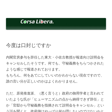
コ
ン
Corsa Libera.
テ
corsalibera.live-on.net
ン
ツ
へ
ス
キ
ッ
プ
今度は口封じですか
内閣官房参与を辞任した東大・小佐古教授が報道向け説明会を
キャンセルしたそうです。何でも、守秘義務をちらつかされた
ような感じで報道されております。
もちろん、何をあてにしていいのかわからない現在ですので、
誰の言い分が正しいのかはよくわかりません。
ただ、原発推進派、（悪く言うと）政府の御用学者と言われて
いたような氏が「ヒューマニズムの点から納得できず辞任」と
か「官邸から守秘義務を指摘されて説明会をキャンセル」とい
う話を聞くと、政府側はやっぱり何か隠したいのではないかと