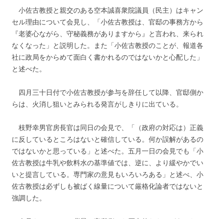
小佐古教授と親交のある空本誠喜衆院議員（民主）はキャン
セル理由について会見し、「小佐古教授は、官邸の事務方から
『老婆心ながら、守秘義務がありますから』と言われ、来られ
なくなった」と説明した。また「小佐古教授のことが、報道各
社に政局をからめて面白く書かれるのではないかと心配した」
と述べた。
四月三十日付で小佐古教授が参与を辞任して以降、官邸側か
らは、火消し狙いとみられる発言がしきりに出ている。
枝野幸男官房長官は同日の会見で、「（政府の対応は）正義
に反しているところはないと確信している。何か誤解があるの
ではないかと思っている」と述べた。五月一日の会見でも「小
佐古教授は牛乳や飲料水の基準値では、逆に、より緩やかでい
いと提言している。専門家の意見もいろいろある」と述べ、小
佐古教授は必ずしも被ばく線量について厳格化論者ではないと
強調した。