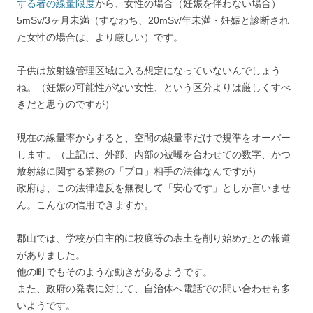
する者の線量限度
から、女性の場合（妊娠を伴わない場合）
5mSv/3ヶ月未満（すなわち、20mSv/年未満・妊娠と診断され
た女性の場合は、より厳しい）です。
子供は放射線管理区域に入る想定になっていないんでしょう
ね。（妊娠の可能性がない女性、という区分よりは厳しくすべ
きだと思うのですが）
現在の線量率からすると、空間の線量率だけで規準をオーバー
します。（上記は、外部、内部の被曝を合わせての数字、かつ
放射線に関する業務の「プロ」相手の法律なんですが）
政府は、この法律違反を無視して「安心です」としか言いませ
ん。こんなの信用できますか。
郡山では、学校が自主的に校庭等の表土を削り始めたとの報道
がありました。
他の町でもそのような動きがあるようです。
また、政府の発表に対して、自治体へ電話での問い合わせも多
いようです。