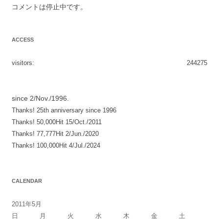
コメントは停止中です。
ACCESS
visitors:
244275
since 2/Nov./1996.
Thanks! 25th anniversary since 1996
Thanks! 50,000Hit 15/Oct./2011
Thanks! 77,777Hit 2/Jun./2020
Thanks! 100,000Hit 4/Jul./2024
CALENDAR
2011年5月
日
月
火
水
木
金
土