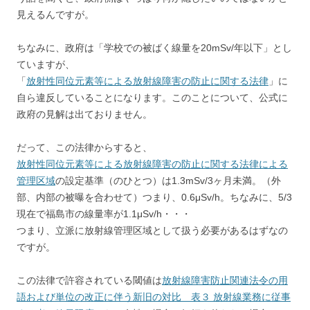
見えるんですが。
ちなみに、政府は「学校での被ばく線量を20mSv/年以下」とし
ていますが、
「
放射性同位元素等による放射線障害の防止に関する法律
」に
自ら違反していることになります。このことについて、公式に
政府の見解は出ておりません。
だって、この法律からすると、
放射性同位元素等による放射線障害の防止に関する法律による
管理区域
の設定基準（のひとつ）は1.3mSv/3ヶ月未満。（外
部、内部の被曝を合わせて）つまり、0.6μSv/h。ちなみに、5/3
現在で福島市の線量率が1.1μSv/h・・・
つまり、立派に放射線管理区域として扱う必要があるはずなの
ですが。
この法律で許容されている閾値は
放射線障害防止関連法令の用
語および単位の改正に伴う新旧の対比 表３ 放射線業務に従事