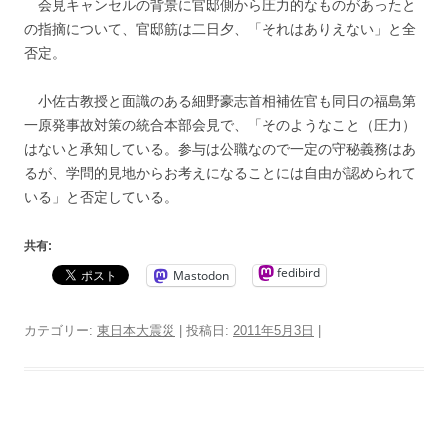
会見キャンセルの背景に官邸側から圧力的なものがあったと
の指摘について、官邸筋は二日夕、「それはありえない」と全
否定。
小佐古教授と面識のある細野豪志首相補佐官も同日の福島第
一原発事故対策の統合本部会見で、「そのようなこと（圧力）
はないと承知している。参与は公職なので一定の守秘義務はあ
るが、学問的見地からお考えになることには自由が認められて
いる」と否定している。
共有:
fedibird
Mastodon
カテゴリー:
東日本大震災
| 投稿日:
2011年5月3日
|