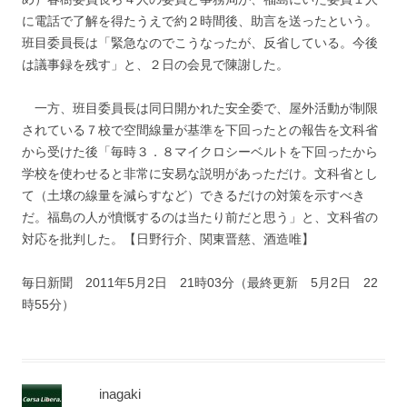
に電話で了解を得たうえで約２時間後、助言を送ったという。
班目委員長は「緊急なのでこうなったが、反省している。今後
は議事録を残す」と、２日の会見で陳謝した。
一方、班目委員長は同日開かれた安全委で、屋外活動が制限
されている７校で空間線量が基準を下回ったとの報告を文科省
から受けた後「毎時３．８マイクロシーベルトを下回ったから
学校を使わせると非常に安易な説明があっただけ。文科省とし
て（土壌の線量を減らすなど）できるだけの対策を示すべき
だ。福島の人が憤慨するのは当たり前だと思う」と、文科省の
対応を批判した。【日野行介、関東晋慈、酒造唯】
毎日新聞 2011年5月2日 21時03分（最終更新 5月2日 22
時55分）
inagaki