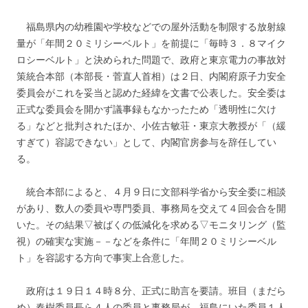
福島県内の幼稚園や学校などでの屋外活動を制限する放射線
量が「年間２０ミリシーベルト」を前提に「毎時３．８マイク
ロシーベルト」と決められた問題で、政府と東京電力の事故対
策統合本部（本部長・菅直人首相）は２日、内閣府原子力安全
委員会がこれを妥当と認めた経緯を文書で公表した。安全委は
正式な委員会を開かず議事録もなかったため「透明性に欠け
る」などと批判されたほか、小佐古敏荘・東京大教授が「（緩
すぎて）容認できない」として、内閣官房参与を辞任してい
る。
統合本部によると、４月９日に文部科学省から安全委に相談
があり、数人の委員や専門委員、事務局を交えて４回会合を開
いた。その結果▽被ばくの低減化を求める▽モニタリング（監
視）の確実な実施－－などを条件に「年間２０ミリシーベル
ト」を容認する方向で事実上合意した。
政府は１９日１４時８分、正式に助言を要請。班目（まだら
め）春樹委員長ら４人の委員と事務局が、福島にいた委員１人