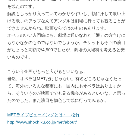
を観たのです。
解説もしっかり入っていてわかりやすいし、額に汗して歌い上
げる歌手のアップなんてアングルは劇場に行っても観ることが
できませんからね。映画ならではのものもあります。
オペラのいい入門編にも、劇場に通いなれた「通」の方向けに
もなかなかのものではないでしょうか。チケットも今回の演目
がちょっと高額で\4,500でしたが、劇場の入場料を考えると安
いものです。
こういう企画がもっと広がるといいなぁ。
当然、オペラはMETだけじゃない。有名どころじゃなくたっ
て、海外のいろんな都市にも、国内にもオペラはありますか
ら、そういうのが映画ででも見る機会があるといいな、と思っ
たのでした。また演目を物色して観に行ってみるか。
METライブビューイングとは： 松竹
http://www.shochiku.co.jp/met/about/