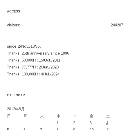
ビ
ACCESS
ゲ
ー
visitors:
244207
シ
ョ
since 2/Nov./1996.
ン
Thanks! 25th anniversary since 1996
Thanks! 50,000Hit 15/Oct./2011
Thanks! 77,777Hit 2/Jun./2020
Thanks! 100,000Hit 4/Jul./2024
CALENDAR
2012年8月
日
月
火
水
木
金
土
1
2
3
4
5
6
7
8
9
10
11