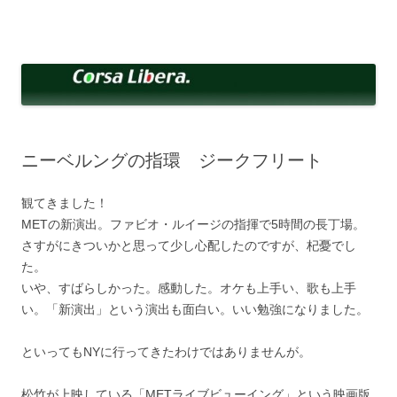
コ
ン
Corsa Libera.
テ
corsalibera.live-on.net
ン
ツ
へ
ス
キ
ッ
プ
ニーベルングの指環 ジークフリート
観てきました！
METの新演出。ファビオ・ルイージの指揮で5時間の長丁場。
さすがにきついかと思って少し心配したのですが、杞憂でし
た。
いや、すばらしかった。感動した。オケも上手い、歌も上手
い。「新演出」という演出も面白い。いい勉強になりました。
といってもNYに行ってきたわけではありませんが。
松竹が上映している「METライブビューイング」という映画版