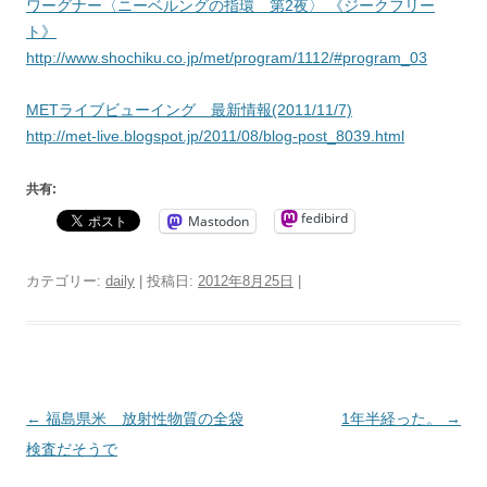
ワーグナー〈ニーベルングの指環 第2夜〉 《ジークフリー
ト》
http://www.shochiku.co.jp/met/program/1112/#program_03
METライブビューイング 最新情報(2011/11/7)
http://met-live.blogspot.jp/2011/08/blog-post_8039.html
共有:
fedibird
Mastodon
カテゴリー:
daily
| 投稿日:
2012年8月25日
|
投
←
福島県米 放射性物質の全袋
1年半経った。
→
稿
検査だそうで
ナ