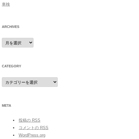
車検
ARCHIVES
archives
CATEGORY
category
META
投稿の
RSS
コメントの
RSS
WordPress.org