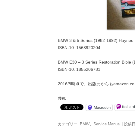
BMW 3 & 5 Series (1982-1992) Haynes 
ISBN-10: 1563920204
BMW E30 – 3 Series Restoration Bible 
ISBN-10: 1855206781
2016/8時点で、出版元からもamazon.
共有:
fedibird
Mastodon
カテゴリー:
BMW
、
Service Manual
| 投稿