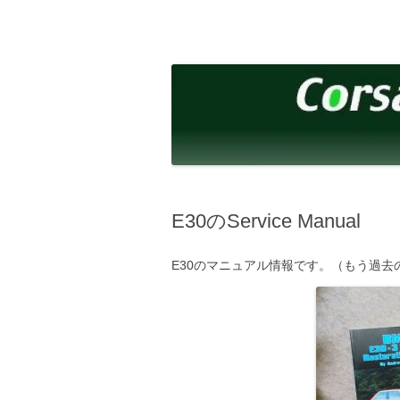
コ
ン
テ
corsalibera.live-on.net
Corsa Libera.
ン
ツ
へ
ス
キ
ッ
プ
E30のService Manual
E30のマニュアル情報です。（もう過