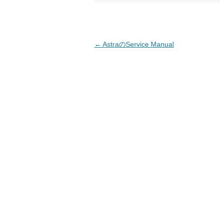
投
←
AstraのService Manual
稿
ナ
ビ
ゲ
ー
シ
ョ
ン