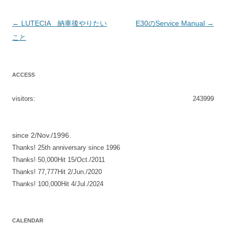
投
←
LUTECIA 納車後やりたい
E30のService Manual
→
稿
こと
ナ
ビ
ACCESS
ゲ
ー
visitors:
243999
シ
ョ
since 2/Nov./1996.
ン
Thanks! 25th anniversary since 1996
Thanks! 50,000Hit 15/Oct./2011
Thanks! 77,777Hit 2/Jun./2020
Thanks! 100,000Hit 4/Jul./2024
CALENDAR