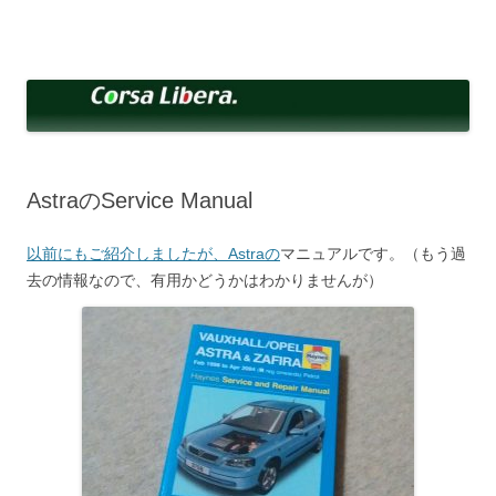
コ
ン
Corsa Libera.
テ
corsalibera.live-on.net
ン
ツ
へ
ス
キ
ッ
プ
AstraのService Manual
以前にもご紹介しましたが、Astraの
マニュアルです。（もう過
去の情報なので、有用かどうかはわかりませんが）