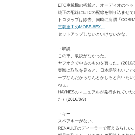
ETC車載機の搭載と、オーディオのヘ
純正の配線にETCの配線を割り込ませ
トロタップは除去、同時に所謂「COBR
三菱重工のMOBE-8EX。
セットアップしないといけないかな。
・取説
この車、取説がなかった。
ヤフオクで中古のものを買った。(2016/8/
実際に取説を見ると、日本語訳もいいかげ
ープなんだからなんとかしろと言いたい
ねぇ。
HAYNESのマニュアルが発行されていた
た）(2016/8/9)
・キー
スペアキーがない。
RENAULTのディーラーで買えるらしい