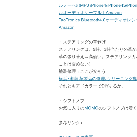
ルノーへのMP3 iPhone4/iPhone4S/P
ルオーディオケーブル｜Amazon
TaoTronics Bluetooth4.0オ
Amazon
・ステアリングの革剥げ
ステアリングは、9時、3時当たりの革
革の張り替え→高価い。ステアリングカ
ことは否めない）
塗装修理→ここが安そう
横浜･湘南 革製品の修理､クリーニング専
それともアドカラーでDIYするか。
・シフトノブ
お気に入りの
MOMO
のシフトノブは着く
参考リンク）