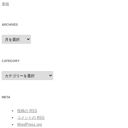
車検
ARCHIVES
archives
CATEGORY
category
META
投稿の
RSS
コメントの
RSS
WordPress.org