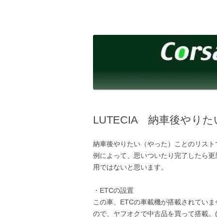
コ
ン
テ
corsalibera.live-on.net
Corsa Libera.
ン
ツ
へ
ス
キ
ッ
プ
LUTECIA 納車後やり
納車後やりたい（やった）ことのリスト
例によって、思いついたり完了したら更
用ではないと思います。
・ETCの設置
この車、ETCの車載機が搭載されていま
ので、ヤフオクで中古品を買って搭載。(201