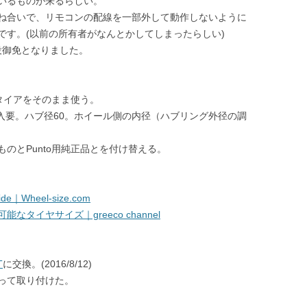
いるものが来るらしい。
ね合いで、リモコンの配線を一部外して動作しないように
です。(以前の所有者がなんとかしてしまったらしい)
役御免となりました。
マータイアをそのまま使う。
入要。ハブ径60。ホイール側の内径（ハブリング外径の調
のとPunto用純正品とを付け替える。
guide｜Wheel-size.com
なタイヤサイズ｜greeco channel
T
に交換。(2016/8/12)
って取り付けた。