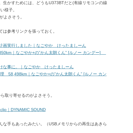
生かすためには、どうもU373BTだと(有線リモコンの線
ない様子。
がよさそう。
ては参考リンクを張っておく。
計画実行しました｜なごやか けったましーん
50km｜なごやか+の”かん太朗くん” [ルノー カングー]
けな事に。｜なごやか けったましーん
 58,498km｜なごやか+の”かん太朗くん” [ルノー カン
D社から取り寄せるのがよさそう。
ult clio｜DYNAMIC SOUND
んな手もあったみたい。（USBメモリからの再生はあきら