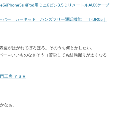
hone5/iPhone5s /iPod用ミニ6ピン3.5ミリメートルAUXケーブ
ーディオレシーバー カーキッド ハンズフリー通話機能 TT-BR05｜
が表皮がはがれてぼろぼろ。そのうち何とかしたい。
バー→いいものなさそう（苦労しても結局握りが太くなる
門工房 ＹＳＲ
かなぁ。