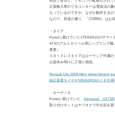
部品で取ると、リモコンの配線もされて
正規輸入車のリモコンキーは電波法の兼
なっているのですが、なぜか動作するの
なので、前述の通り、「COBRA」はお
・タイア
Puntoに着けていた175/65R15のサ
ATSのアルミホイール用にハブリング購
査要）
スタッドレスタイアはルーテシア付属のも
お盆休み明けに工場と相談。
Renault Clio 2008 Alloy wheel fitment 
純正装着タイヤが185/60R15のとき互換可能
・オーディオ
Puntoに着けていた、
Kenwood U373B
取り付けキットはヤフオクで中古品を買