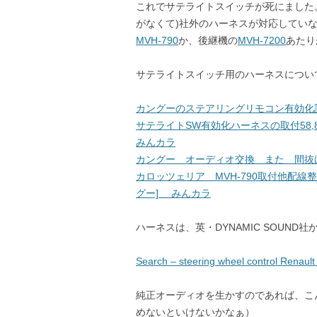
これでサテライトスイッチが死にました。
がなくて)社外のハーネスが対応してい
MVH-790
か、後継機の
MVH-7200
あたり
サテライトスイッチ用のハーネスについ
カングーのステアリングリモコン有効化
サテライトSW有効化ハーネスの取付58,8
みんカラ
カングー オーディオ交換 また 間抜
カロッツェリア MVH-790取付他配線整理
グー] みんカラ
ハーネスは、英・DYNAMIC SOUN
Search – steering wheel control Rena
純正オーディオを生かすのであれば、こ
めないといけないかなぁ）