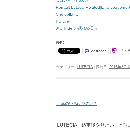
つばさっちの家頁
Renault Lutécia Related|Eine bequeme 
Che bella …!
FC Life
迷走Riderの眠れぬ日々
共有:
fedibird
Mastodon
カテゴリー:
LUTECIA
| 投稿日:
2016年8月1
投
←
車のいろは空のいろ
稿
ナ
“
LUTECIA 納車後やりたいこと
”
ビ