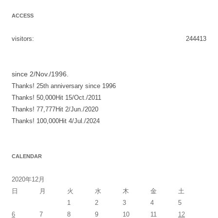
ゲ
ACCESS
ー
シ
visitors:
244413
ョ
ン
since 2/Nov./1996.
Thanks! 25th anniversary since 1996
Thanks! 50,000Hit 15/Oct./2011
Thanks! 77,777Hit 2/Jun./2020
Thanks! 100,000Hit 4/Jul./2024
CALENDAR
2020年12月
日
月
火
水
木
金
土
1
2
3
4
5
6
7
8
9
10
11
12