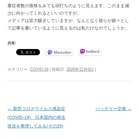
重症者数の推移をみても頭打ちのように見えます。このまま減
少に向かってくれるといいのですが。
メディアは皆大騒ぎしていますが、なんとなく彼らが嬉々とし
て記事を書いているように見えるのは私だけなのでしょうか。
共有:
fedibird
Mastodon
カテゴリー:
COVID-19
| 投稿日:
2020年12月6日
|
投
←
新型コロナウイルス感染症
バッテリー交換
→
稿
(COVID-19) 日本国内の発生
ナ
状況を整理してみる(その29)
ビ