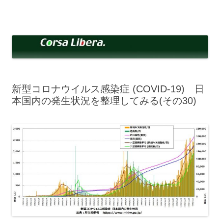
コ
ン
Corsa Libera.
テ
corsalibera.live-on.net
ン
ツ
へ
ス
キ
ッ
プ
新型コロナウイルス感染症 (COVID-19) 日
本国内の発生状況を整理してみる(その30)