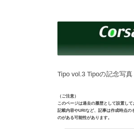
コ
ン
テ
corsalibera.live-on.net
Corsa Libera.
ン
ツ
へ
ス
キ
ッ
プ
Tipo vol.3 Tipoの記念写真
（ご注意）
このページは過去の履歴として設置して
記載内容やURIなど、記事は作成時点
のがある可能性があります。