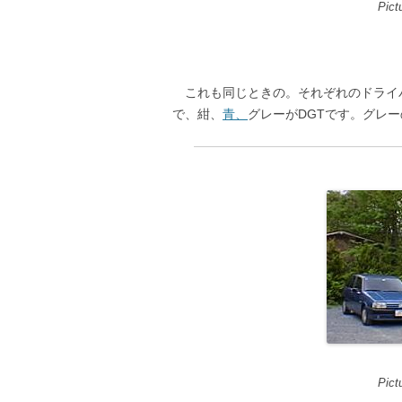
Pictur
これも同じときの。それぞれのドライバ
で、紺、
青、
グレーがDGTです。グレ
Pictur