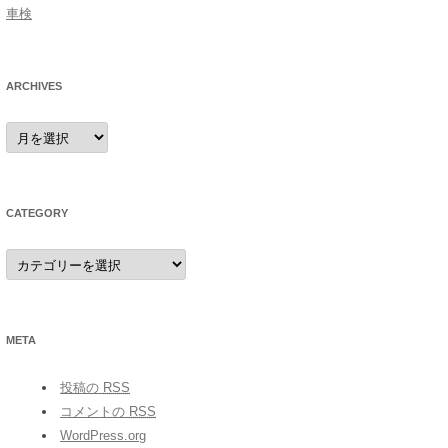
車検
ARCHIVES
archives
CATEGORY
category
META
投稿の
RSS
コメントの
RSS
WordPress.org