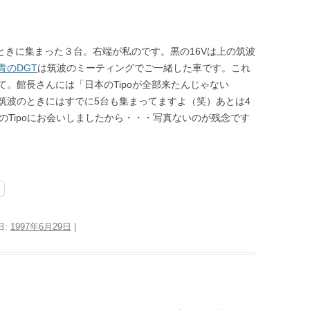
ィングのときに集まった３台。右端が私のです。黒の16Vは上の筑波
青のDGT
は筑波のミーティングでご一緒した車です。これ
。館長さんには「日本のTipoが全部来たんじゃない
筑波のときにはすでに5台も集まってますよ（笑）あとは4
も数台のTipoにお会いしましたから・・・写真ないのが残念です
日:
1997年6月29日
|