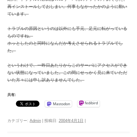
再インストールしておしまい。何事もなかったかのように動い
ています。
トラブルの原因というのは以外にも手元、足元に転がっている
ものですね。
ホッとしたのと同時になんだか考えさせられるトラブルでし
た。
というわけで、一昨日あたりからこのサーバにアクセスができ
ない状態になっていました。この間にせっかく見に来ていただ
いた方々には申し訳ありませんでした。
共有:
fedibird
Mastodon
カテゴリー:
Admin
| 投稿日:
2004年4月1日
|