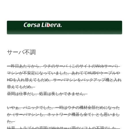
コ
ン
Corsa Libera.
テ
corsalibera.live-on.net
ン
ツ
へ
ス
キ
ッ
プ
サーバ不調
一昨日あたりから、ウチのサーバ（このサイトのWebサーバ）
マシンが不安定になっていました。あわててHUBやケーブルや
HDを入れ替えてもだめ、サーバマシンをバックアップ機と入れ
替えてもだめ。
昼間は仕事だし、処置は夜しかできません。
いやぁ、パニックでした。一時はウチの機材全部だめになった
か（サーバマシンも、ネットワーク機器も全て）とも思いまし
た。
結局、トラブルの原因はWebサーバ用のソフトの不調でした。