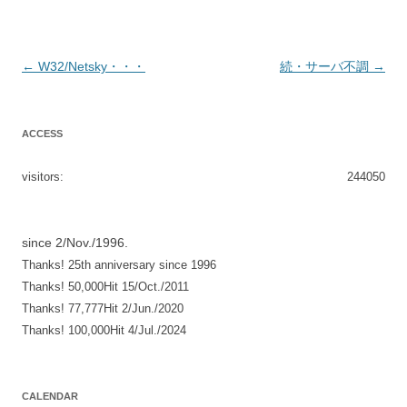
投
←
W32/Netsky・・・
続・サーバ不調
→
稿
ナ
ACCESS
ビ
ゲ
visitors:
244050
ー
シ
since 2/Nov./1996.
ョ
Thanks! 25th anniversary since 1996
ン
Thanks! 50,000Hit 15/Oct./2011
Thanks! 77,777Hit 2/Jun./2020
Thanks! 100,000Hit 4/Jul./2024
CALENDAR