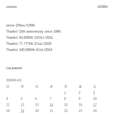
ゲ
visitors:
243991
ー
シ
since 2/Nov./1996.
ョ
Thanks! 25th anniversary since 1996
ン
Thanks! 50,000Hit 15/Oct./2011
Thanks! 77,777Hit 2/Jun./2020
Thanks! 100,000Hit 4/Jul./2024
CALENDAR
2004年4月
日
月
火
水
木
金
土
1
2
3
4
5
6
7
8
9
10
11
12
13
14
15
16
17
18
19
20
21
22
23
24