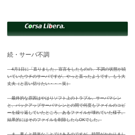
コ
ン
Corsa Libera.
テ
corsalibera.live-on.net
ン
ツ
へ
ス
キ
ッ
プ
続・サーバ不調
4月1日に「直りました」宣言をしたものの、不調の状態が続
いていたウチのサーバですが、やっと直ったようです。もう大
丈夫（と言い切りたい・・・笑）
最終的な原因はやはりソフト上のトラブル。サーバマシン
と、バックアップサーバマシンとの間で何度もファイルのコピ
ーを繰り返していたところ、あるファイルが壊れていた様子。
結果的にはそのファイルを削除したらOKでした。
ま、書くと簡単なことではあるのですが、時間がかかりまし