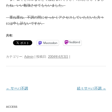
たね。いい勉強させてもらいました。
重ね重ね、不調の間にせっかくアクセスしていただいた方々
には申し訳ないですが。
共有:
fedibird
Mastodon
カテゴリー:
Admin
| 投稿日:
2004年4月3日
|
投
←
サーバ不調
続々サーバ不調
→
稿
ナ
ACCESS
ビ