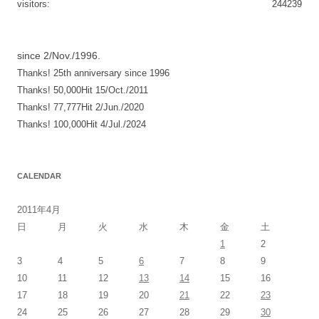
visitors:
244239
since 2/Nov./1996.
Thanks! 25th anniversary since 1996
Thanks! 50,000Hit 15/Oct./2011
Thanks! 77,777Hit 2/Jun./2020
Thanks! 100,000Hit 4/Jul./2024
CALENDAR
2011年4月
日
月
火
水
木
金
土
1
2
3
4
5
6
7
8
9
10
11
12
13
14
15
16
17
18
19
20
21
22
23
24
25
26
27
28
29
30