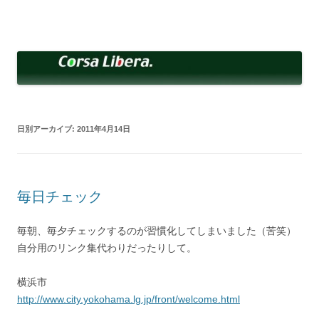
コ
ン
Corsa Libera.
テ
corsalibera.live-on.net
ン
ツ
へ
ス
キ
ッ
プ
日別アーカイブ:
2011年4月14日
毎日チェック
毎朝、毎夕チェックするのが習慣化してしまいました（苦笑）
自分用のリンク集代わりだったりして。
横浜市
http://www.city.yokohama.lg.jp/front/welcome.html