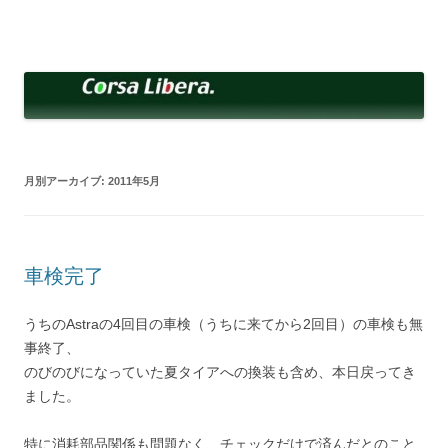
コ
ン
Corsa Libera.
テ
corsalibera.live-on.net
ン
ツ
へ
ス
キ
ッ
プ
月別アーカイブ:
2011年5月
車検完了
うちのAstraの4回目の車検（うちに来てから2回目）の車検も無
事終了、
のびのびになっていた夏タイアへの換装も含め、本日戻ってき
ました。
特に消耗部品関係も問題なく、チェックだけで済んだとのこと