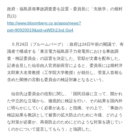
政府：福島原発事故調査委を設置－委員長に「失敗学」の畑村
氏(1)
http://www.bloomberg.co.jp/apps/news?
pid=90920019&sid=aWEh2Jxd.Gp4
５月24日（ブルームバーグ）：政府は24日午前の閣議で、有
識者で構成する「東京電力福島原子力発電所における事故調
査・検証委員会」の設置を決定した。官邸が文書を配布した。
記者会見した仙谷由人官房副長官によると、委員長には畑村洋
太郎東大名誉教授（工学院大学教授）が就任し、菅直人首相も
含めた閣僚の言動も委員会の検証対象となるという。
仙谷氏は委員会の役割に関し、「国民目線に立って、開かれ
た中立的な立場から、徹底的に検証を行い、その結果を国内外
に明らかにしていく必要がある」と指摘。その上で、「事故の
検証結果を教訓として被害の拡大防止のために今後、どのよう
な対策が必要か、再発防止のためにどのような対策を講じてい
くのかについて提言してもらう」と強調した。