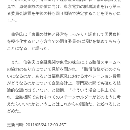
見で、原発事故の賠償に向け、東京電力の財務調査を行う第三
者委員会設置を午後の持ち回り閣議で決定することを明らかに
した。
仙谷氏は「東電の財務と経営をしっかりと調査して国民負担
を極小化するという方向での調査委員会に活動を始めてもらう
ことになる」と語った。
また、仙谷氏は金融機関や東電の株主による賠償スキームへ
の協力の在り方について見解を聞かれ、「賠償債務がどのぐら
いになるのか、あるいは福島原発におけるオペレーション費用
がどうなるのかについて企業会計上、専門家の間でも確たる結
論的な話は出ていない」と指摘。「そういう場合に株主であ
れ、金融機関であれすべてのステークホルダーがどのように考
えたらいいのかということはこれからの議論だ」と述べるにと
どめた。
更新日時: 2011/05/24 12:00 JST