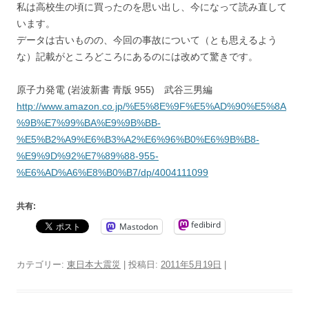
私は高校生の頃に買ったのを思い出し、今になって読み直して
います。
データは古いものの、今回の事故について（とも思えるよう
な）記載がところどころにあるのには改めて驚きです。
原子力発電 (岩波新書 青版 955) 武谷三男編
http://www.amazon.co.jp/%E5%8E%9F%E5%AD%90%E5%8A
%9B%E7%99%BA%E9%9B%BB-
%E5%B2%A9%E6%B3%A2%E6%96%B0%E6%9B%B8-
%E9%9D%92%E7%89%88-955-
%E6%AD%A6%E8%B0%B7/dp/4004111099
共有:
fedibird
Mastodon
カテゴリー:
東日本大震災
| 投稿日:
2011年5月19日
|