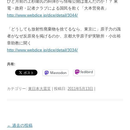
ひと月前の上杉隆氏の糾弾から情報公開は進んだのか！？ 東
電・政府・記者クラブによる国民を欺く「大本営発表」
http://www.webdice.jp/dice/detail/3044/
「どうしても放射性廃棄物を捨てるなら、東京に」原子力の識
者がなぜ反原発を掲げるのか、京都大学原子炉実験所・小出裕
章助教に聞く
http://www.webdice.jp/dice/detail/3034/
共有:
fedibird
Mastodon
カテゴリー:
東日本大震災
| 投稿日:
2011年5月13日
|
投
←
過去の投稿