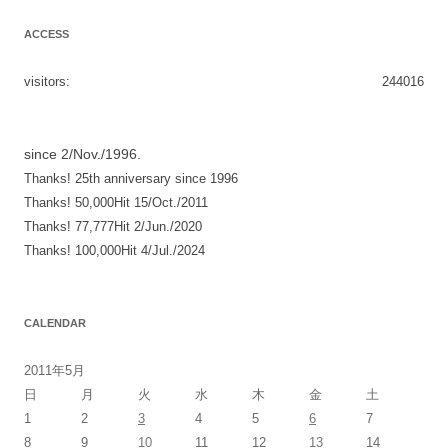
稿
ACCESS
ナ
ビ
visitors:
244016
ゲ
ー
シ
since 2/Nov./1996.
Thanks! 25th anniversary since 1996
ョ
Thanks! 50,000Hit 15/Oct./2011
ン
Thanks! 77,777Hit 2/Jun./2020
Thanks! 100,000Hit 4/Jul./2024
CALENDAR
2011年5月
日
月
火
水
木
金
土
1
2
3
4
5
6
7
8
9
10
11
12
13
14