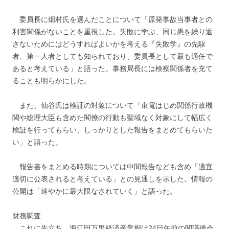
委員長に畑村氏を選んだことについて「原発事故当事者との
利害関係がないことを重視した。失敗に学ぶ、同じ愚を繰り返
さないためにはどうすればよいかを考える『失敗学』の先駆
者、第一人者としても知られており、委員長として最も適任で
あると考えている」と語った。事務局長には検察関係者を充て
ることも明らかにした。
また、仙谷氏は検証の対象について「東電はじめ関係行政機
関や総理大臣も含めた閣僚の行動も聖域なく対象にして幅広く
検証を行ってもらい、しっかりとした報告をまとめてもらいた
い」と語った。
報告書をまとめる時期については中間報告なども含め「適宜
適切に公表されると考えている」との見通しを示した。情報の
公開は「速やかに最大限なされていく」と語った。
財務調査
これに先立ち、海江田万里経済産業相は24日午前の閣議後会