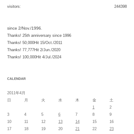
visitors:
244398
since 2/Nov./1996.
Thanks! 25th anniversary since 1996
Thanks! 50,000Hit 15/Oct./2011
Thanks! 77,777Hit 2/Jun./2020
Thanks! 100,000Hit 4/Jul./2024
CALENDAR
2011年4月
日
月
火
水
木
金
土
1
2
3
4
5
6
7
8
9
10
11
12
13
14
15
16
17
18
19
20
21
22
23