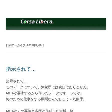
コ
ン
Corsa Libera.
テ
corsalibera.live-on.net
ン
ツ
へ
ス
キ
ッ
プ
日別アーカイブ:
2011年4月6日
指示されて…
指示されて…
このデータについて、気象庁には責任はありません。
IAEAが要求するから作ったデータです、ってか。
何のための仕事をする機関なんでしょう＞気象庁。
IAEAからの要請と当庁が作成した資料一覧