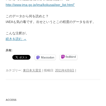
http://www.jma.go.jp/jma/kokusai/eer_list.html”
このデータから何を読めと？
IAEAも気の毒です。出せというとこの程度のデータを出す。
こんな注釈が。
続きを読む
→
共有:
fedibird
Mastodon
カテゴリー:
東日本大震災
| 投稿日:
2011年4月6日
|
ACCESS