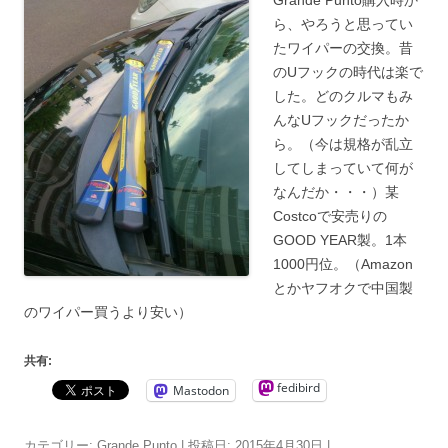
ら、やろうと思ってい
たワイパーの交換。昔
のUフックの時代は楽で
した。どのクルマもみ
んなUフックだったか
ら。（今は規格が乱立
してしまっていて何が
なんだか・・・）某
Costcoで安売りの
GOOD YEAR製。1本
1000円位。（Amazon
とかヤフオクで中国製
のワイパー買うより安い）
共有:
fedibird
Mastodon
カテゴリー:
Grande Punto
| 投稿日:
2015年4月30日
|