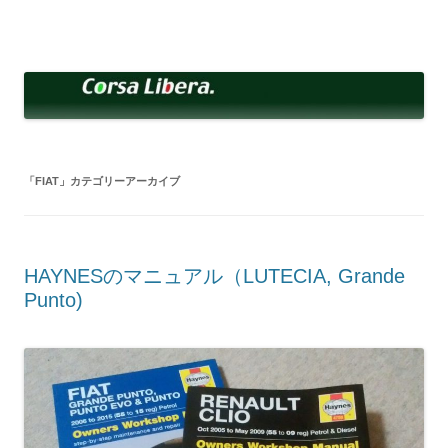
コ
ン
Corsa Libera.
テ
corsalibera.live-on.net
ン
ツ
へ
ス
キ
ッ
プ
「
FIAT
」カテゴリーアーカイブ
HAYNESのマニュアル（LUTECIA, Grande
Punto)