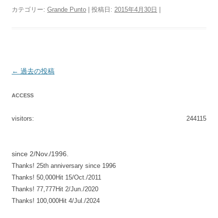
カテゴリー:
Grande Punto
| 投稿日:
2015年4月30日
|
投
←
過去の投稿
稿
ACCESS
ナ
ビ
visitors:
244115
ゲ
ー
シ
since 2/Nov./1996.
Thanks! 25th anniversary since 1996
ョ
Thanks! 50,000Hit 15/Oct./2011
ン
Thanks! 77,777Hit 2/Jun./2020
Thanks! 100,000Hit 4/Jul./2024