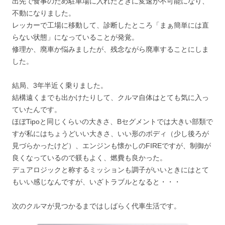
出先で食事のため駐車場に入れたときに変速が不可能になり、
不動になりました。
レッカーで工場に移動して、診断したところ「まぁ簡単には直
らない状態」になっていることが発覚。
修理か、廃車か悩みましたが、残念ながら廃車することにしま
した。
結局、3年半近く乗りました。
結構遠くまでも出かけたりして、クルマ自体はとても気に入っ
ていたんです。
ほぼTipoと同じくらいの大きさ、Bセグメントでは大きい部類で
すが私にはちょうどいい大きさ、いい形のボディ（少し後ろが
見づらかったけど）、エンジンも懐かしのFIREですが、制御が
良くなっているので躾もよく、燃費も良かった。
デュアロジックと称するミッションも調子がいいときにはとて
もいい感じなんですが、いざトラブルとなると・・・
次のクルマが見つかるまではしばらく代車生活です。