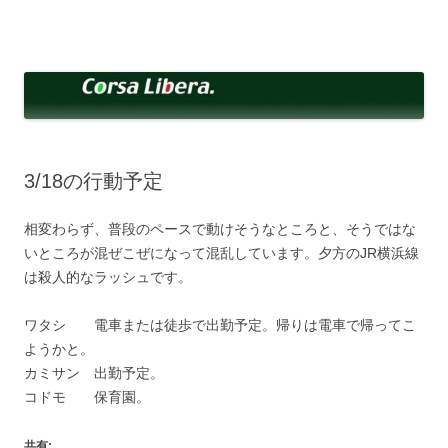
コ
ン
Corsa Libera.
テ
corsalibera.live-on.net
ン
ツ
へ
ス
キ
ッ
プ
3/18の行動予定
相変わらず、普段のペースで動けそうなところと、そうではな
いところが混ぜこぜになって混乱しています。夕方のJR横浜線
は殺人的なラッシュです。
ワタシ 電車または徒歩で出勤予定。帰りは電車で帰ってこ
ようかと。
カミサン 出勤予定。
コドモ 保育園。
共有: