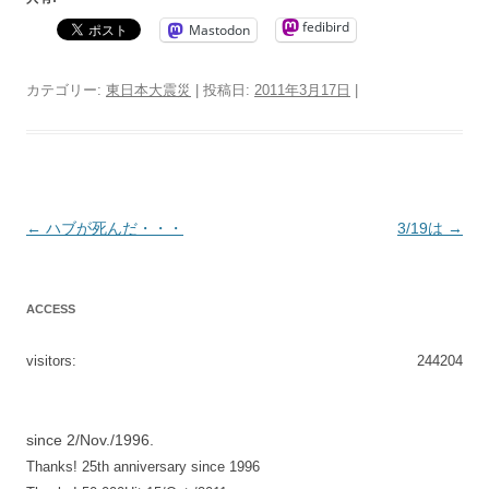
fedibird
Mastodon
カテゴリー:
東日本大震災
| 投稿日:
2011年3月17日
|
投
←
ハブが死んだ・・・
3/19は
→
稿
ナ
ACCESS
ビ
ゲ
visitors:
244204
ー
シ
since 2/Nov./1996.
ョ
Thanks! 25th anniversary since 1996
ン