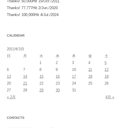
Thanks! 50,000Hit 15/Oct./2011
Thanks! 77,777Hit 2/Jun./2020
Thanks! 100,000Hit 4/Jul./2024
CALENDAR
2011年3月
日
月
火
水
木
金
土
1
2
3
4
5
6
7
8
9
10
11
12
13
14
15
16
17
18
19
20
21
22
23
24
25
26
27
28
29
30
31
« 2月
4月 »
CONTACTS