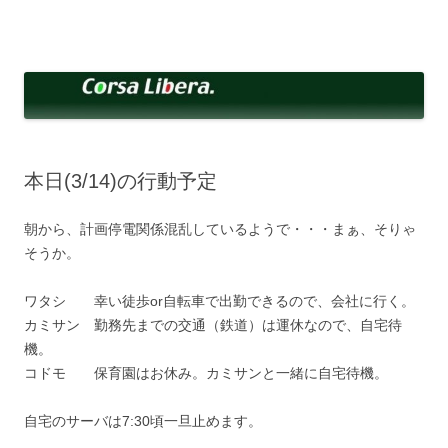
コ
ン
Corsa Libera.
テ
corsalibera.live-on.net
ン
ツ
へ
ス
キ
ッ
プ
本日(3/14)の行動予定
朝から、計画停電関係混乱しているようで・・・まぁ、そりゃ
そうか。
ワタシ 幸い徒歩or自転車で出勤できるので、会社に行く。
カミサン 勤務先までの交通（鉄道）は運休なので、自宅待
機。
コドモ 保育園はお休み。カミサンと一緒に自宅待機。
自宅のサーバは7:30頃一旦止めます。