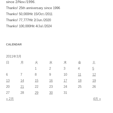
since 2/Nov./1996.
ン
Thanks! 25th anniversary since 1996
Thanks! 50,000Hit 15/Oct./2011
Thanks! 77,777Hit 2/Jun./2020
Thanks! 100,000Hit 4/Jul./2024
CALENDAR
2011年3月
日
月
火
水
木
金
土
1
2
3
4
5
6
7
8
9
10
11
12
13
14
15
16
17
18
19
20
21
22
23
24
25
26
27
28
29
30
31
« 2月
4月 »