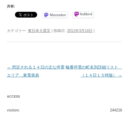
共有:
fedibird
Mastodon
カテゴリー:
東日本大震災
| 投稿日:
2011年3月14日
|
投
←
想定される１４日の主な停電
輪番停電の町名別詳細リスト
稿
エリア…東電発表
（１４日１５時版）
→
ナ
ビ
ACCESS
ゲ
ー
visitors:
244216
シ
ョ